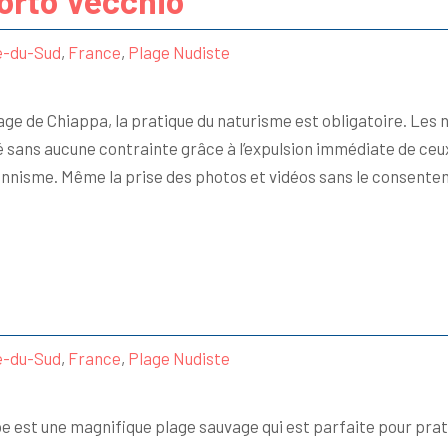
Porto Vecchio
e-du-Sud
,
France
,
Plage Nudiste
ge de Chiappa, la pratique du naturisme est obligatoire. Les 
té sans aucune contrainte grâce à l’expulsion immédiate de ceu
ionnisme. Même la prise des photos et vidéos sans le consent
e-du-Sud
,
France
,
Plage Nudiste
e est une magnifique plage sauvage qui est parfaite pour prat