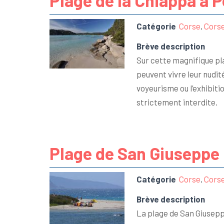
Plage de la Chiappa à 
Catégorie
Corse
,
Cors
Brève description
Sur cette magnifique pla
peuvent vivre leur nudi
voyeurisme ou l’exhibit
strictement interdite.
Plage de San Giuseppe
Catégorie
Corse
,
Cors
Brève description
La plage de San Giusepp