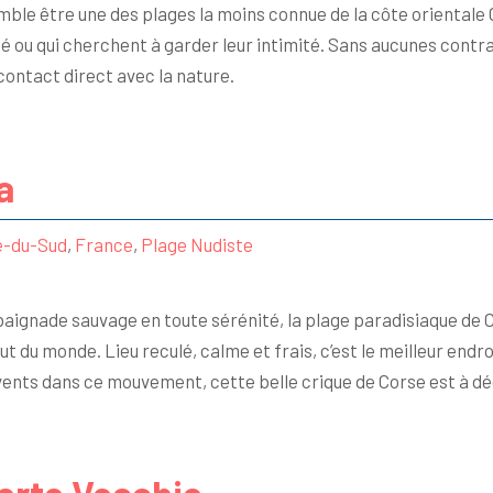
ble être une des plages la moins connue de la côte orientale C
té ou qui cherchent à garder leur intimité. Sans aucunes cont
 contact direct avec la nature.
a
e-du-Sud
,
France
,
Plage Nudiste
aignade sauvage en toute sérénité, la plage paradisiaque de Cal
ut du monde. Lieu reculé, calme et frais, c’est le meilleur endr
vents dans ce mouvement, cette belle crique de Corse est à déc