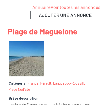
Annuaire
Voir toutes les annonces
AJOUTER UNE ANNONCE
Plage de Maguelone
Catégorie
France
,
Hérault
,
Languedoc-Roussillon
,
Plage Nudiste
Brève description
La plage de Maguelone est une très belle plage et très