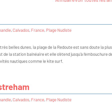
andie
,
Calvados
,
France
,
Plage Nudiste
rès belles dunes, la plage de la Redoute est sans doute la plus 
t de la station balnéaire et elle s’étend jusqu’à l’embouchure de
vités nautiques comme le kite surf.
istreham
andie
,
Calvados
,
France
,
Plage Nudiste