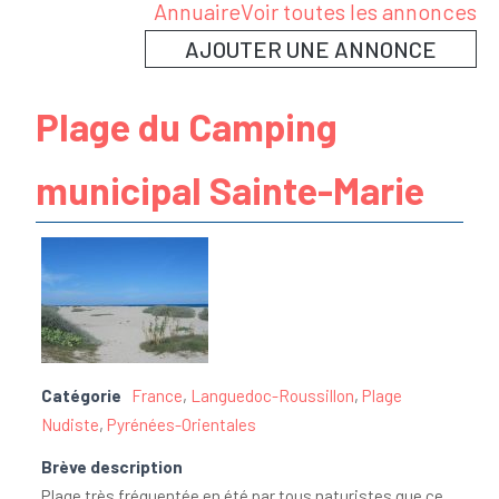
Annuaire
Voir toutes les annonces
AJOUTER UNE ANNONCE
Plage du Camping
municipal Sainte-Marie
Catégorie
France
,
Languedoc-Roussillon
,
Plage
Nudiste
,
Pyrénées-Orientales
Brève description
Plage très fréquentée en été par tous naturistes que ce