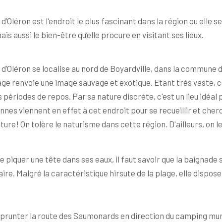
Oléron est l'endroit le plus fascinant dans la région ou elle s
s aussi le bien-être qu’elle procure en visitant ses lieux.
’Oléron se localise au nord de Boyardville, dans la commune d
age renvoie une image sauvage et exotique. Etant très vaste, ce
périodes de repos. Par sa nature discrète, c'est un lieu idéal 
nnes viennent en effet à cet endroit pour se recueillir et cherc
! On tolère le naturisme dans cette région. D'ailleurs, on leu
sire piquer une tête dans ses eaux, il faut savoir que la baignade
 faire. Malgré la caractéristique hirsute de la plage, elle dispos
emprunter la route des Saumonards en direction du camping muni