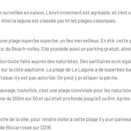
 surveillée en saison. L’environnement est agréable, et c’est un
insi la lagune est classée parmi les plages classiques.
une plage superbe superbe, un lieu merveilleux. En été, cette p
ts, du Beach-volley. Elle possède aussi un parking gratuit, ains
ion toute faite auprès des naturistes. Des sanitaires sont égal
 sur la côte aquitaine. La plage de La Lagune a de superbes ba
e tabac n’y est pas autorisé. On peut y pratiquer la pêche.
uvage, toutefois, c’est une plage conviviale pour les naturist
ne de 200m sur 50 et qui était profonde jusqu’à 5 ou 6m. Après
he de la ville, pour rendre visite à cette plage il y a un pannea
 de Biscarrosse sur D218.